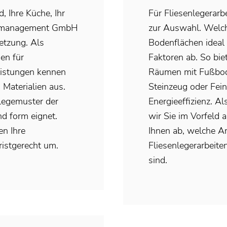
d, Ihre Küche, Ihr
Für Fliesenlegerarb
aumanagement GmbH
zur Auswahl. Welch
etzung. Als
Bodenflächen ideal
en für
Faktoren ab. So biet
eistungen kennen
Räumen mit Fußbod
 Materialien aus.
Steinzeug oder Fein
legemuster der
Energieeffizienz. 
d form eignet.
wir Sie im Vorfeld 
en Ihre
Ihnen ab, welche Ar
ristgerecht um.
Fliesenlegerarbeite
sind.