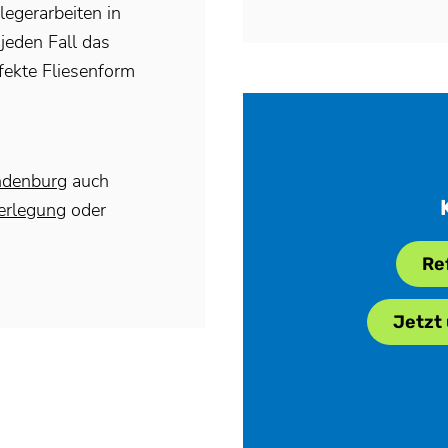
legerarbeiten in
jeden Fall das
fekte Fliesenform
ndenburg
auch
erlegung
oder
Re
Jetzt