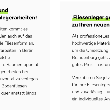
und
Fliesenleger g
nlegerarbeiten!
zu Ihren neuen
eiten kommt es
ien auch auf das
Als professionelle
de Fliesenform an.
hochwertige Materi
arbeiten in Berlin
um die Umsetzung Ih
elche
Brandenburg geht. 
Ihre Räumen optimal
gutes Preis-Leistun
gerarbeiten bei
Vereinbaren Sie jet
izontal zu verlegen
für Ihre Fliesenleg
. Bodenfliesen
und zuverlässig – u
quer anstatt längs
ein individuelles An